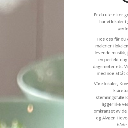
Er du ute etter 
har vi lokaler
perfe
Hos oss får du 
malerier i lokal
levende musikk, j
en perfekt dag 
dagsmøter etc. Vi
med noe attåt o
Våre lokaler, Kon
kjøretu
stemningsfulle l
ligger like v
omkranset av de 
og Alvøen Hovedg
både 