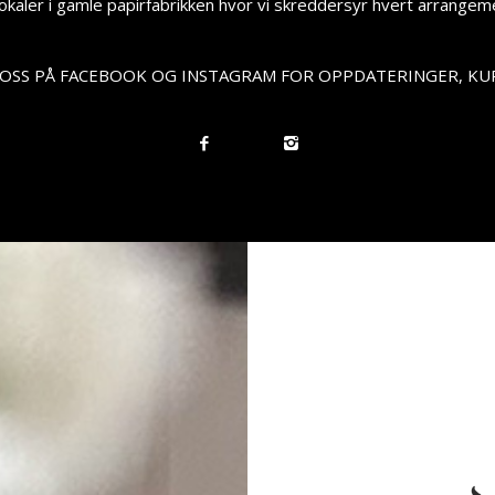
lokaler i gamle papirfabrikken hvor vi skreddersyr hvert arrangeme
OSS PÅ FACEBOOK OG INSTAGRAM FOR OPPDATERINGER, KUR