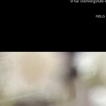
Vi har stemningsfulle 
FØLG 