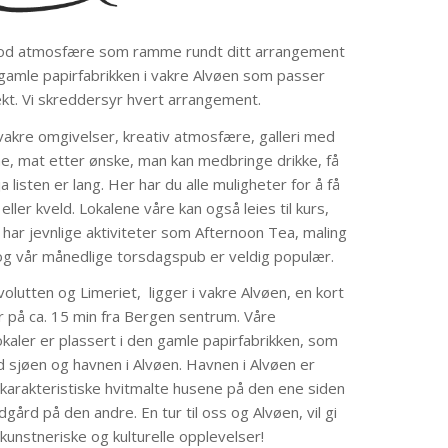
god atmosfære som ramme rundt ditt arrangement
 i gamle papirfabrikken i vakre Alvøen som passer
kt. Vi skreddersyr hvert arrangement.
vakre omgivelser, kreativ atmosfære, galleri med
ene, mat etter ønske, man kan medbringe drikke, få
a listen er lang. Her har du alle muligheter for å få
eller kveld. Lokalene våre kan også leies til kurs,
 har jevnlige aktiviteter som Afternoon Tea, maling
g vår månedlige torsdagspub er veldig populær.
volutten og Limeriet, ligger i vakre Alvøen, en kort
r på ca. 15 min fra Bergen sentrum. Våre
okaler er plassert i den gamle papirfabrikken, som
ed sjøen og havnen i Alvøen. Havnen i Alvøen er
karakteristiske hvitmalte husene på den ene siden
ård på den andre. En tur til oss og Alvøen, vil gi
kunstneriske og kulturelle opplevelser!