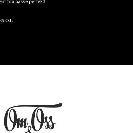
nt til å passe perfekt!
S O.L.